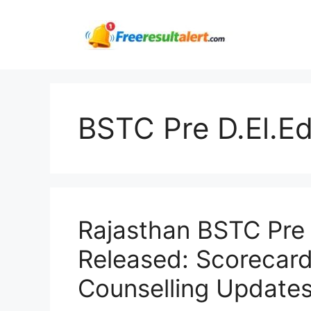
Skip
to
content
BSTC Pre D.El.Ed
Rajasthan BSTC Pre 
Released: Scorecard,
Counselling Update