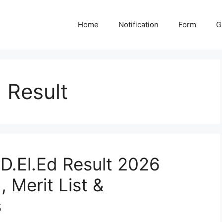
Home
Notification
Form
G
 Result
D.El.Ed Result 2026
 Merit List &
s